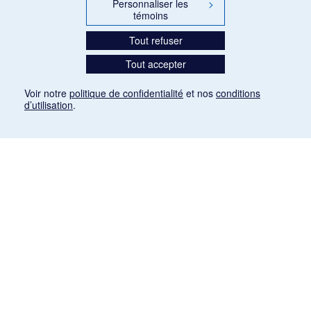
Personnaliser les
>
témoins
Tout refuser
Tout accepter
Voir notre
politique de confidentialité
et nos
conditions
d’utilisation
.
Mention légale
Les articles de presse reproduits dans la banque de données sont libres de droits. Leur
diffusion dans la banque de données est non commerciale et respecte les critères
d'utilisation équitable aux fins de recherche ainsi qu'établie par la Loi sur le droit d'auteur
du Canada (L.R.C. (1985), ch. C-42:
http://laws-lois.justice.gc.ca/fra/lois/C-42/page-
9.html#h-26
). Les PDF des articles des revues suivantes ont été téléchargés (sauf
quelques exceptions) de Gallica: Le Ménestrel, La Musique pendant la guerre, La Tribune
de Saint-Gervais, Le Mercure de France, La Revue politique et littéraire «Revue bleue».
Paramètres des témoins