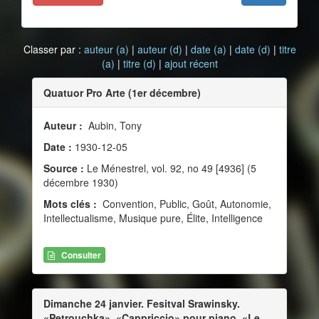
Classer par :
auteur (a)
|
auteur (d)
|
date (a)
|
date (d)
|
titre
(a)
|
titre (d)
|
ajout récent
Quatuor Pro Arte (1er décembre)
Auteur :
Aubin, Tony
Date :
1930-12-05
Source :
Le Ménestrel, vol. 92, no 49 [4936] (5
décembre 1930)
Mots clés :
Convention, Public, Goût, Autonomie,
Intellectualisme, Musique pure, Élite, Intelligence
Consulter
Dimanche 24 janvier. Fesitval Srawinsky.
«Petrouchka», «Cappriccio» pour piano, «Le