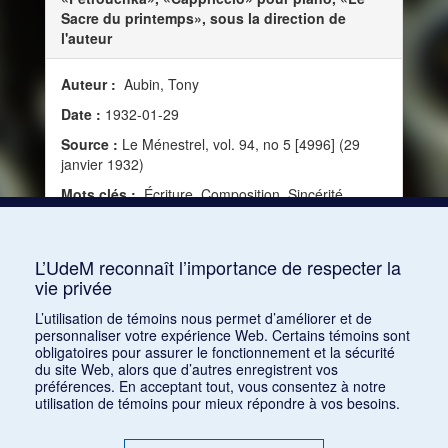
Sacre du printemps», sous la direction de
l'auteur
Auteur :
Aubin, Tony
Date :
1932-01-29
Source :
Le Ménestrel, vol. 94, no 5 [4996] (29
janvier 1932)
Mots clés :
Écriture, Composition, Sincérité,
Vérité, Œuvre, Intellectualisme, Nationalisme,
Compositeur, Russie, Technique, Race, Titre,
Intelligence, Esthétique russe, Chef-d'œuvre
L’UdeM reconnaît l’importance de respecter la
vie privée
Consulter
L’utilisation de témoins nous permet d’améliorer et de
personnaliser votre expérience Web. Certains témoins sont
obligatoires pour assurer le fonctionnement et la sécurité
du site Web, alors que d’autres enregistrent vos
préférences. En acceptant tout, vous consentez à notre
utilisation de témoins pour mieux répondre à vos besoins.