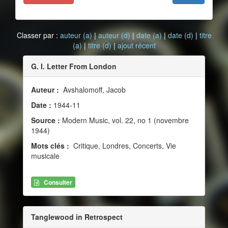
Classer par :
auteur (a)
|
auteur (d)
|
date (a)
|
date (d)
|
titre
(a)
|
titre (d)
|
ajout récent
G. I. Letter From London
Auteur :
Avshalomoff, Jacob
Date :
1944-11
Source :
Modern Music, vol. 22, no 1 (novembre
1944)
Mots clés :
Critique, Londres, Concerts, Vie
musicale
Consulter
Tanglewood in Retrospect