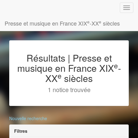
e
e
Presse et musique en France XIX
-XX
siècles
Résultats | Presse et
e
musique en France XIX
-
e
XX
siècles
1 notice trouvée
Nouvelle recherche
Filtres