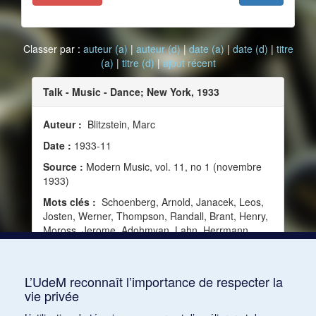
Classer par :
auteur (a)
|
auteur (d)
|
date (a)
|
date (d)
|
titre
(a)
|
titre (d)
|
ajout récent
Talk - Music - Dance; New York, 1933
Auteur :
Blitzstein, Marc
Date :
1933-11
Source :
Modern Music, vol. 11, no 1 (novembre
1933)
Mots clés :
Schoenberg, Arnold, Janacek, Leos,
Josten, Werner, Thompson, Randall, Brant, Henry,
Moross, Jerome, Adohmyan, Lahn, Herrmann,
Bernard, Siegmeister, Elie, Engel, Lehman, Shan-
Kar, Uday, Jooss, Kurt, Lifar, Serge, Balanchine,
George
L’UdeM reconnaît l’importance de respecter la
vie privée
Consulter