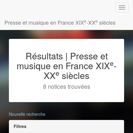
e
e
Presse et musique en France XIX
-XX
siècles
Résultats | Presse et
e
musique en France XIX
-
e
XX
siècles
8 notices trouvées
Nouvelle recherche
Filtres