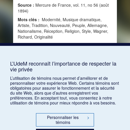
Source :
Mercure de France, vol. 11, no 56 (août
1894)
Mots clés :
Modernité, Musique dramatique,
Artiste, Tradition, Nouveauté, Peuple, Allemagne,
Nationalisme, Réception, Religion, Style, Wagner,
Richard, Originalité
Consulter
L’UdeM reconnaît l’importance de respecter la
vie privée
1
2
3
4
5
…
119
L’utilisation de témoins nous permet d’améliorer et de
personnaliser votre expérience Web. Certains témoins sont
obligatoires pour assurer le fonctionnement et la sécurité
du site Web, alors que d’autres enregistrent vos
préférences. En acceptant tout, vous consentez à notre
utilisation de témoins pour mieux répondre à vos besoins.
Personnaliser les
>
témoins