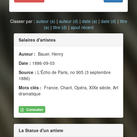
Classer par :
auteur (a)
|
auteur (d)
|
date (a)
|
date (d)
|
titre
(a)
|
titre (d)
|
ajout récent
Salaires d'artistes
Auteur :
Bauer, Henry
Date :
1886-09-03
Source :
L'Écho de Paris, no 905 (3 septembre
1886)
Mots clés :
France, Chant, Opéra, XIXe siècle, Art
dramatique
Consulter
La Statue d'un artiste