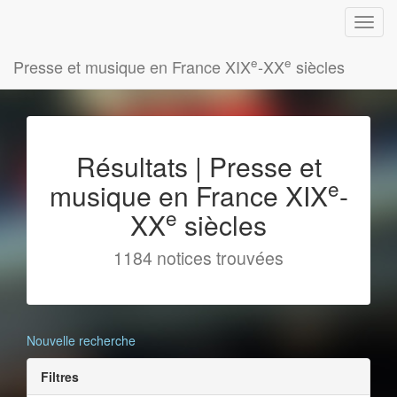
e
e
Presse et musique en France XIX
-XX
siècles
Résultats | Presse et
e
musique en France XIX
-
e
XX
siècles
1184 notices trouvées
Nouvelle recherche
Filtres