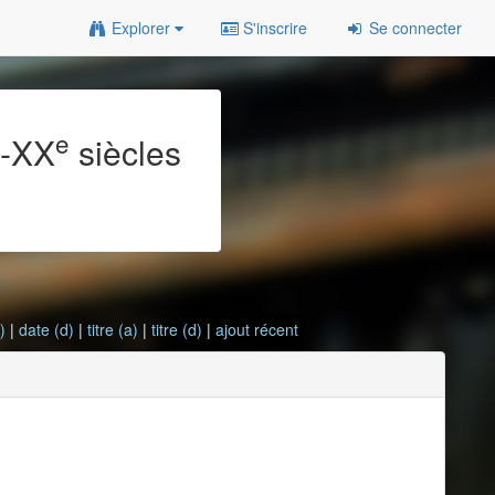
Explorer
S'inscrire
Se connecter
e
e
-XX
siècles
)
|
date (d)
|
titre (a)
|
titre (d)
|
ajout récent