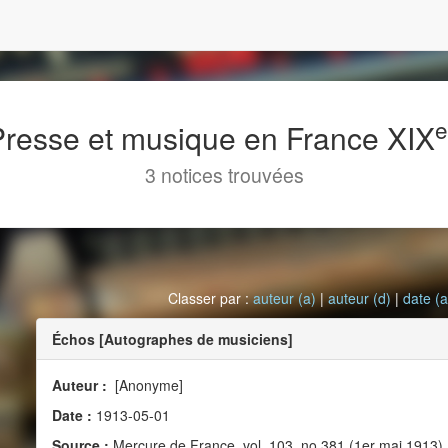
 Presse et musique en France XIX
3 notices trouvées
Classer par :
auteur (a)
|
auteur (d)
|
date (a
Échos [Autographes de musiciens]
Auteur :
[Anonyme]
Date :
1913-05-01
Source :
Mercure de France, vol. 103, no 381 (1er mai 1913)