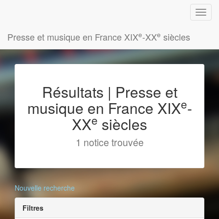
e
e
Presse et musique en France XIX
-XX
siècles
Résultats | Presse et
e
musique en France XIX
-
e
XX
siècles
1 notice trouvée
Nouvelle recherche
Filtres