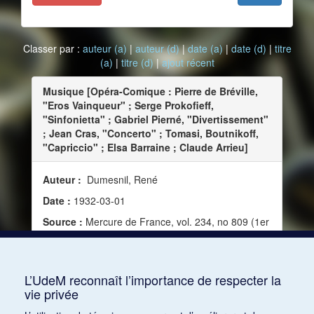
Classer par :
auteur (a)
|
auteur (d)
|
date (a)
|
date (d)
|
titre
(a)
|
titre (d)
|
ajout récent
Musique [Opéra-Comique : Pierre de Bréville,
"Eros Vainqueur" ; Serge Prokofieff,
"Sinfonietta" ; Gabriel Pierné, "Divertissement"
; Jean Cras, "Concerto" ; Tomasi, Boutnikoff,
"Capriccio" ; Elsa Barraine ; Claude Arrieu]
Auteur :
Dumesnil, René
Date :
1932-03-01
Source :
Mercure de France, vol. 234, no 809 (1er
mars 1932)
Mots clés :
Musique dramatique, Répertoire,
Musique instrumentale, Poésie, Musique et poésie
L’UdeM reconnaît l’importance de respecter la
vie privée
Consulter