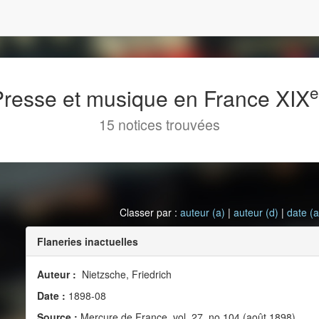
 Presse et musique en France XIX
15 notices trouvées
Classer par :
auteur (a)
|
auteur (d)
|
date (a
Flaneries inactuelles
Auteur :
Nietzsche, Friedrich
Date :
1898-08
Source :
Mercure de France, vol. 27, no 104 (août 1898)