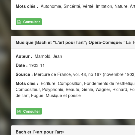
Mots clés :
Autonomie, Sincérité, Vérité, Imitation, Nature, Art
Consulter
Musique [Bach et "L'art pour l'art"; Opéra-Comique: "La T
Auteur :
Marnold, Jean
Date :
1903-11
Source :
Mercure de France, vol. 48, no 167 (novembre 1903
Mots clés :
Écriture, Composition, Fondements de l'esthétiqu
Compositeur, Polyphonie, Beauté, Génie, Wagner, Richard, P
de l'art, Fugue, Musique et poésie
Consulter
Bach et l'«art pour l'art»