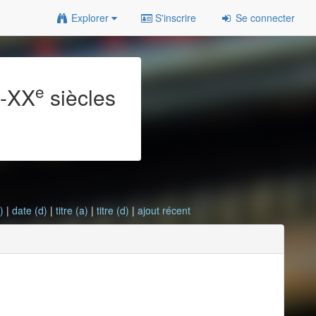
Explorer
S'inscrire
Se connecter
e
e
-XX
siècles
)
|
date (d)
|
titre (a)
|
titre (d)
|
ajout récent