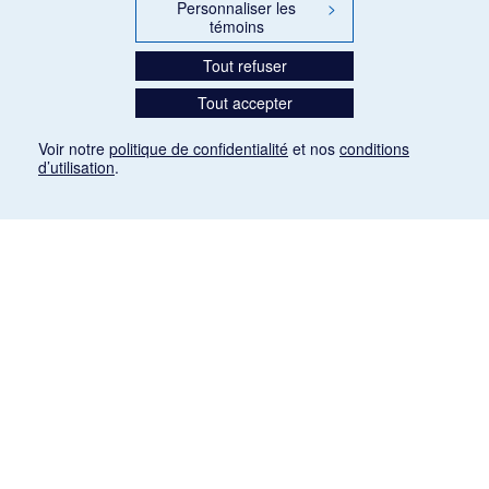
Personnaliser les
>
témoins
Tout refuser
Tout accepter
Voir notre
politique de confidentialité
et nos
conditions
d’utilisation
.
Mention légale
Les articles de presse reproduits dans la banque de données sont libres de droits. Leur
diffusion dans la banque de données est non commerciale et respecte les critères
d'utilisation équitable aux fins de recherche ainsi qu'établie par la Loi sur le droit d'auteur
du Canada (L.R.C. (1985), ch. C-42:
http://laws-lois.justice.gc.ca/fra/lois/C-42/page-
9.html#h-26
). Les PDF des articles des revues suivantes ont été téléchargés (sauf
quelques exceptions) de Gallica: Le Ménestrel, La Musique pendant la guerre, La Tribune
de Saint-Gervais, Le Mercure de France, La Revue politique et littéraire «Revue bleue».
Paramètres des témoins