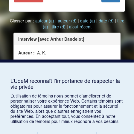
Classer par :
auteur (a)
|
auteur (d)
|
date (a)
|
date (d)
|
titre
(a)
|
titre (d)
|
ajout récent
Interview [avec Arthur Dandelot]
Auteur :
A. K.
Date :
1922-07
Source :
Le Courrier musical, vol. 24, no 13 (juillet
1922)
L’UdeM reconnaît l’importance de respecter la
vie privée
Consulter
L’utilisation de témoins nous permet d’améliorer et de
personnaliser votre expérience Web. Certains témoins sont
obligatoires pour assurer le fonctionnement et la sécurité
du site Web, alors que d’autres enregistrent vos
préférences. En acceptant tout, vous consentez à notre
utilisation de témoins pour mieux répondre à vos besoins.