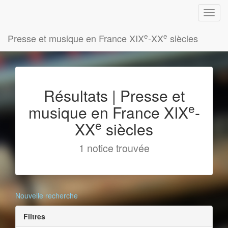
e
e
Presse et musique en France XIX
-XX
siècles
Résultats | Presse et
e
musique en France XIX
-
e
XX
siècles
1 notice trouvée
Nouvelle recherche
Filtres