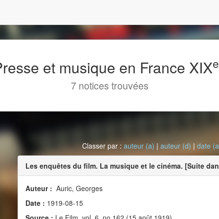
 Presse et musique en France XIX
7 notices trouvées
Classer par :
auteur (a)
|
auteur (d)
|
date (a
Les enquêtes du film. La musique et le cinéma. [Suite d
Auteur :
Auric, Georges
Date :
1919-08-15
Source :
Le Film, vol. 6, no 162 (15 août 1919)