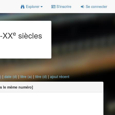
Explorer
S'inscrire
Se connecter
e
e
-XX
siècles
)
|
date (d)
|
titre (a)
|
titre (d)
|
ajout récent
ans le même numéro]