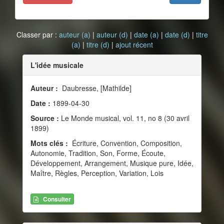
Classer par :
auteur (a)
|
auteur (d)
|
date (a)
|
date (d)
|
titre
(a)
|
titre (d)
|
ajout récent
L'idée musicale
Auteur :
Daubresse, [Mathilde]
Date :
1899-04-30
Source :
Le Monde musical, vol. 11, no 8 (30 avril
1899)
Mots clés :
Écriture, Convention, Composition,
Autonomie, Tradition, Son, Forme, Écoute,
Développement, Arrangement, Musique pure, Idée,
Maître, Règles, Perception, Variation, Lois
Consulter