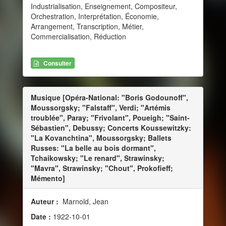
Industrialisation, Enseignement, Compositeur,
Orchestration, Interprétation, Économie,
Arrangement, Transcription, Métier,
Commercialisation, Réduction
Consulter
Musique [Opéra-National: "Boris Godounoff",
Moussorgsky; "Falstaff", Verdi; "Artémis
troublée", Paray; "Frivolant", Poueigh; "Saint-
Sébastien", Debussy; Concerts Koussewitzky:
"La Kovanchtina", Moussorgsky; Ballets
Russes: "La belle au bois dormant",
Tchaikowsky; "Le renard", Strawinsky;
"Mavra", Strawinsky; "Chout", Prokofieff;
Mémento]
Auteur :
Marnold, Jean
Date :
1922-10-01