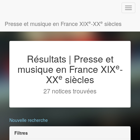
e
e
Presse et musique en France XIX
-XX
siècles
Résultats | Presse et
e
musique en France XIX
-
e
XX
siècles
27 notices trouvées
Nouvelle recherche
Filtres