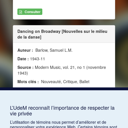
Consulter
Dancing on Broadway [Nouvelles sur le milieu
de la danse]
Auteur :
Barlow, Samuel L.M.
Date :
1943-11
Source :
Modern Music, vol. 21, no 1 (novembre
1943)
Mots clés :
Nouveauté, Critique, Ballet
Consulter
L’UdeM reconnaît l’importance de respecter la
vie privée
1
2
3
4
5
…
1168
L’utilisation de témoins nous permet d’améliorer et de
personnaliser votre expérience Web. Certains témoins sont