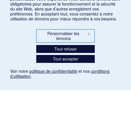
obligatoires pour assurer le fonctionnement et la sécurité
du site Web, alors que d’autres enregistrent vos
préférences. En acceptant tout, vous consentez à notre
utilisation de témoins pour mieux répondre à vos besoins.
Personnaliser les
>
témoins
Tout refuser
Tout accepter
Voir notre
politique de confidentialité
et nos
conditions
d’utilisation
.
Mention légale
Les articles de presse reproduits dans la banque de données sont libres de droits. Leur
diffusion dans la banque de données est non commerciale et respecte les critères