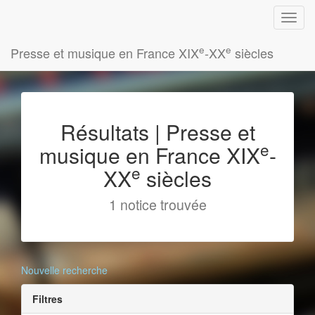
e
e
Presse et musique en France XIX
-XX
siècles
Résultats | Presse et
e
musique en France XIX
-
e
XX
siècles
1 notice trouvée
Nouvelle recherche
Filtres