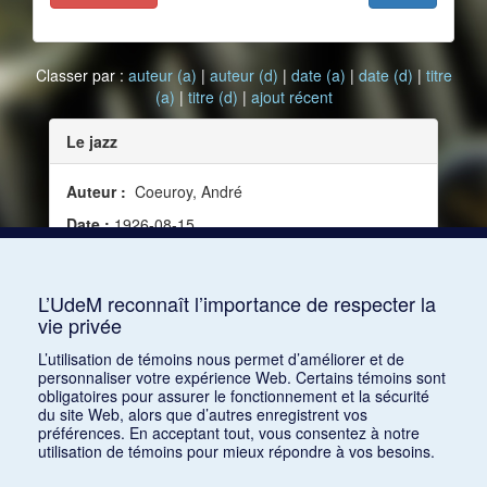
Classer par :
auteur (a)
|
auteur (d)
|
date (a)
|
date (d)
|
titre
(a)
|
titre (d)
|
ajout récent
Le jazz
Auteur :
Coeuroy, André
Date :
1926-08-15
Source :
Art vivant, vol. 2, no 40 (15 août 1926)
Mots clés :
Définition
L’UdeM reconnaît l’importance de respecter la
vie privée
Consulter
L’utilisation de témoins nous permet d’améliorer et de
personnaliser votre expérience Web. Certains témoins sont
obligatoires pour assurer le fonctionnement et la sécurité
du site Web, alors que d’autres enregistrent vos
préférences. En acceptant tout, vous consentez à notre
utilisation de témoins pour mieux répondre à vos besoins.