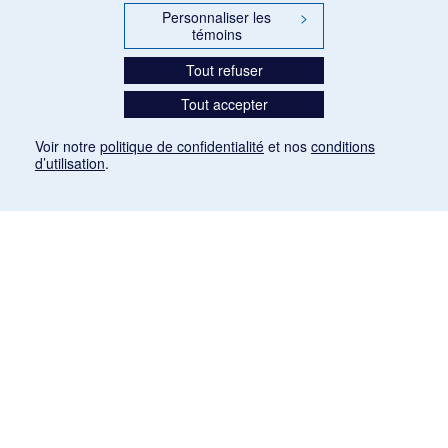
Personnaliser les
>
témoins
Tout refuser
Tout accepter
Voir notre
politique de confidentialité
et nos
conditions
d’utilisation
.
Mention légale
Les articles de presse reproduits dans la banque de données sont libres de droits. Leur
diffusion dans la banque de données est non commerciale et respecte les critères
d'utilisation équitable aux fins de recherche ainsi qu'établie par la Loi sur le droit d'auteur
du Canada (L.R.C. (1985), ch. C-42:
http://laws-lois.justice.gc.ca/fra/lois/C-42/page-
9.html#h-26
). Les PDF des articles des revues suivantes ont été téléchargés (sauf
quelques exceptions) de Gallica: Le Ménestrel, La Musique pendant la guerre, La Tribune
de Saint-Gervais, Le Mercure de France, La Revue politique et littéraire «Revue bleue».