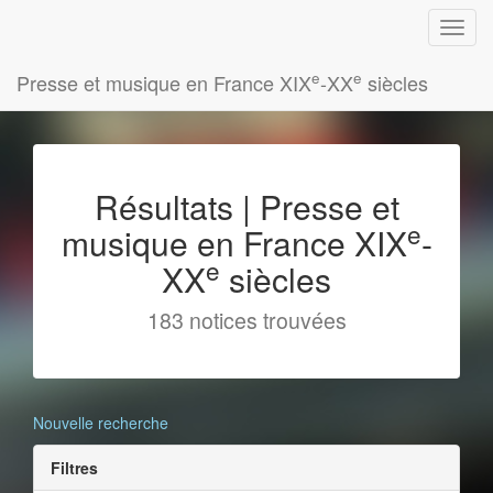
e
e
Presse et musique en France XIX
-XX
siècles
Résultats | Presse et
e
musique en France XIX
-
e
XX
siècles
183 notices trouvées
Nouvelle recherche
Filtres