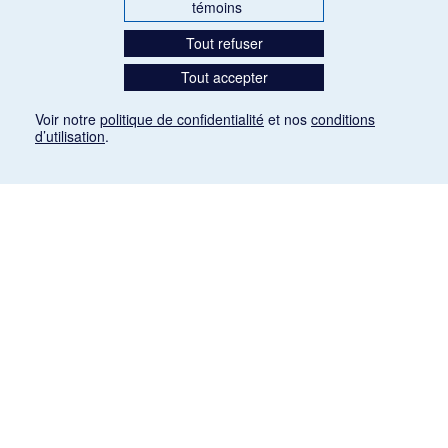
témoins
Tout refuser
Tout accepter
Voir notre
politique de confidentialité
et nos
conditions
d’utilisation
.
Mention légale
Les articles de presse reproduits dans la banque de données sont libres de droits. Leur
diffusion dans la banque de données est non commerciale et respecte les critères
d'utilisation équitable aux fins de recherche ainsi qu'établie par la Loi sur le droit d'auteur
du Canada (L.R.C. (1985), ch. C-42:
http://laws-lois.justice.gc.ca/fra/lois/C-42/page-
9.html#h-26
). Les PDF des articles des revues suivantes ont été téléchargés (sauf
quelques exceptions) de Gallica: Le Ménestrel, La Musique pendant la guerre, La Tribune
de Saint-Gervais, Le Mercure de France, La Revue politique et littéraire «Revue bleue».
Paramètres des témoins