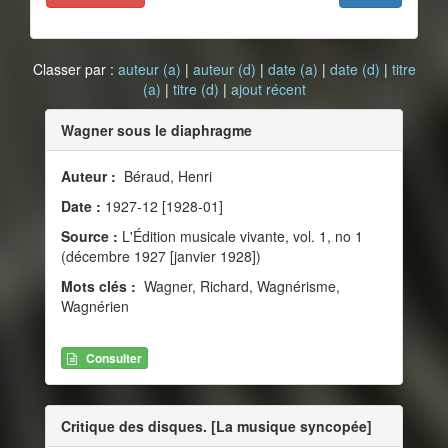
Classer par :
auteur (a)
|
auteur (d)
|
date (a)
|
date (d)
|
titre
(a)
|
titre (d)
|
ajout récent
Wagner sous le diaphragme
Auteur :
Béraud, Henri
Date :
1927-12 [1928-01]
Source :
L'Édition musicale vivante, vol. 1, no 1
(décembre 1927 [janvier 1928])
Mots clés :
Wagner, Richard, Wagnérisme,
Wagnérien
Consulter
Critique des disques. [La musique syncopée]