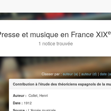
 Presse et musique en France XIX
1 notice trouvée
Classer par :
auteur (a)
|
auteur (d)
|
date (a
Contribution à l'étude des théoriciens espagnols de la mu
Auteur :
Collet, Henri
Date :
1912
Source :
L'Année musicale