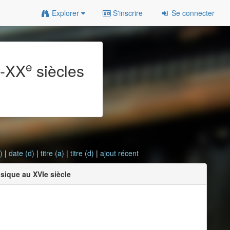
Explorer
S'inscrire
Se connecter
e
e
-XX
siècles
)
|
date (d)
|
titre (a)
|
titre (d)
|
ajout récent
sique au XVIe siècle