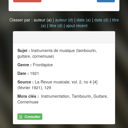
Classer par : auteur (a) |
auteur (d)
|
date (a)
|
date (d)
|
titre
(a)
|
titre (d)
|
ajout récent
Sujet :
Instruments de musique (tambourin,
guitare, cornemuse)
Genre :
Frontispice
Date :
1921
Source :
La Revue musicale, vol. 2, no 4 [4]
(février 1921), 129
Mots clés :
Instrumentation, Tambourin, Guitare,
Cornemuse
Consulter