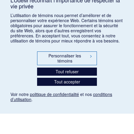
L’UdeM reconnaît l’importance de respecter la
vie privée
1
2
3
4
5
…
1168
L’utilisation de témoins nous permet d’améliorer et de
personnaliser votre expérience Web. Certains témoins sont
obligatoires pour assurer le fonctionnement et la sécurité
du site Web, alors que d’autres enregistrent vos
préférences. En acceptant tout, vous consentez à notre
utilisation de témoins pour mieux répondre à vos besoins.
Personnaliser les
>
témoins
Tout refuser
Tout accepter
Voir notre
politique de confidentialité
et nos
conditions
d’utilisation
.