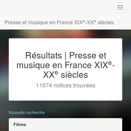
e
e
Presse et musique en France XIX
-XX
siècles
Résultats | Presse et
e
musique en France XIX
-
e
XX
siècles
11674 notices trouvées
Nouvelle recherche
Filtres