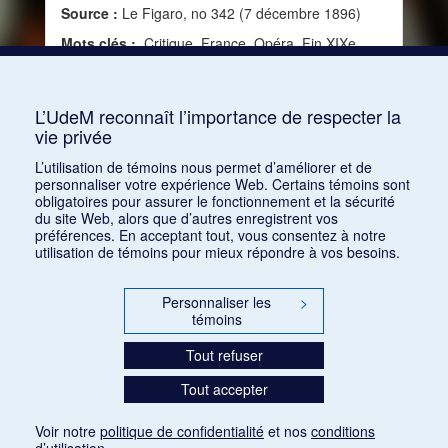
Source :
Le Figaro, no 342 (7 décembre 1896)
Mots clés :
Critique, France, Opéra, Fin XIXe
siècle, Alceste de Christoph Willibald Gluck,
Idoménée de Mozart, Prélude de Listz, La Valkyrie
de Wagner, La Damnation de Faust de Berlioz
L’UdeM reconnaît l’importance de respecter la
vie privée
Consulter
L’utilisation de témoins nous permet d’améliorer et de
personnaliser votre expérience Web. Certains témoins sont
obligatoires pour assurer le fonctionnement et la sécurité
du site Web, alors que d’autres enregistrent vos
préférences. En acceptant tout, vous consentez à notre
utilisation de témoins pour mieux répondre à vos besoins.
Personnaliser les
>
témoins
Tout refuser
Tout accepter
Voir notre
politique de confidentialité
et nos
conditions