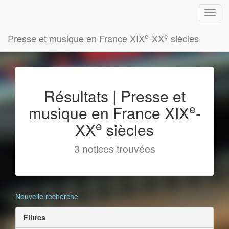
e
e
Presse et musique en France XIX
-XX
siècles
Résultats | Presse et
e
musique en France XIX
-
e
XX
siècles
3 notices trouvées
Nouvelle recherche
Filtres