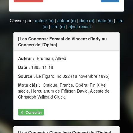
Classer par :
auteur (a)
|
auteur (d)
|
date (a)
|
date (d)
|
titre
(a)
|
titre (d)
|
ajout récent
[Les Concerts: Fervaal de Vincent d'Indy au
Concert de l'Opéra]
Auteur :
Bruneau, Alfred
Date :
1895-11-18
Source :
Le Figaro, no 322 (18 novembre 1895)
Mots clés :
Critique, France, Opéra, Fin XIXe
siècle, Herculanum de Félicien David, Alceste de
Christoph Willibald Gluck
Consulter
[Les Concerts: Cinquième Concert de l'Opéra]