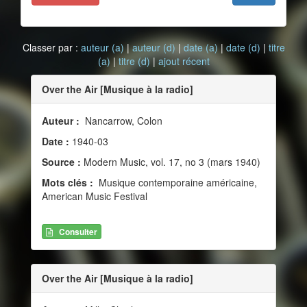
Classer par :
auteur (a)
|
auteur (d)
|
date (a)
|
date (d)
|
titre
(a)
|
titre (d)
|
ajout récent
Over the Air [Musique à la radio]
Auteur :
Nancarrow, Colon
Date :
1940-03
Source :
Modern Music, vol. 17, no 3 (mars 1940)
Mots clés :
Musique contemporaine américaine,
American Music Festival
Consulter
Over the Air [Musique à la radio]