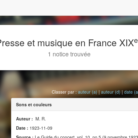
 Presse et musique en France XIX
1 notice trouvée
Classer par :
auteur (a)
|
auteur (d)
|
date (a
Sons et couleurs
Auteur :
M. R.
Date :
1923-11-09
Source :
Le Guide du concert, vol. 10, no 5 (9 novembre 1923