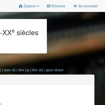
Explorer
S'inscrire
Se connecter
e
e
-XX
siècles
)
|
date (d)
|
titre (a)
|
titre (d)
|
ajout récent
)