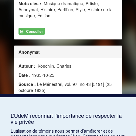
Mots clés :
Musique dramatique, Artiste,
Anonymat, Histoire, Partition, Style, Histoire de la
musique, Édition
Consulter
Anonymat
Auteur :
Koechlin, Charles
Date :
1935-10-25
Source :
Le Ménestrel, vol. 97, no 43 [5191] (25
octobre 1935)
Mots clés :
Valeur, Artiste, Sincérité, Anonymat,
Œuvre, Identité, Personnalité, Impersonnalité,
Gloire, Désintéressement
L’UdeM reconnaît l’importance de respecter la
vie privée
Consulter
L’utilisation de témoins nous permet d’améliorer et de
personnaliser votre expérience Web. Certains témoins sont