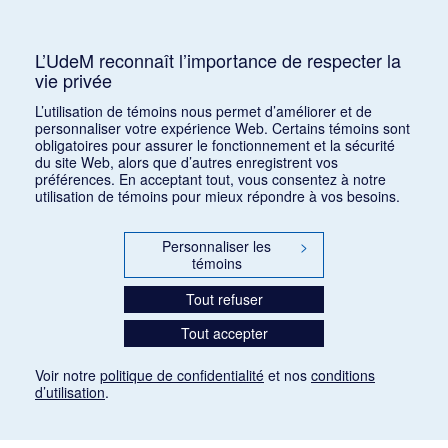
Consulter
L’UdeM reconnaît l’importance de respecter la
vie privée
1
2
3
4
5
6
7
L’utilisation de témoins nous permet d’améliorer et de
personnaliser votre expérience Web. Certains témoins sont
obligatoires pour assurer le fonctionnement et la sécurité
du site Web, alors que d’autres enregistrent vos
préférences. En acceptant tout, vous consentez à notre
utilisation de témoins pour mieux répondre à vos besoins.
Personnaliser les
>
témoins
Tout refuser
Tout accepter
Voir notre
politique de confidentialité
et nos
conditions
d’utilisation
.