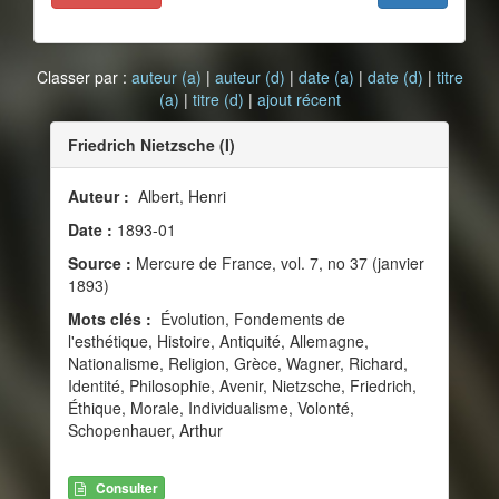
Classer par :
auteur (a)
|
auteur (d)
|
date (a)
|
date (d)
|
titre
(a)
|
titre (d)
|
ajout récent
Friedrich Nietzsche (I)
Auteur :
Albert, Henri
Date :
1893-01
Source :
Mercure de France, vol. 7, no 37 (janvier
1893)
Mots clés :
Évolution, Fondements de
l'esthétique, Histoire, Antiquité, Allemagne,
Nationalisme, Religion, Grèce, Wagner, Richard,
Identité, Philosophie, Avenir, Nietzsche, Friedrich,
Éthique, Morale, Individualisme, Volonté,
Schopenhauer, Arthur
Consulter