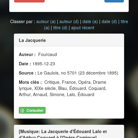
Classer par :
auteur (a)
|
auteur (d)
|
date (a)
|
date (d)
|
titre
(a)
|
titre (d)
|
ajout récent
La Jacquerie
Auteur :
Fourcaud
Date :
1895-12-23
Source :
Le Gaulois, no 5701 (23 décembre 1895)
Mots clés :
Critique, France, Opéra, Drame
lyrique, XIXe siècle, Blau, Édouard, Coquard,
Arthur, Arnaud, Simone, Lalo, Édouard
Consulter
[Musique: La Jacquerie d'Édouard Lalo et
d'Arthur Coquard à l'Opéra-Comique]