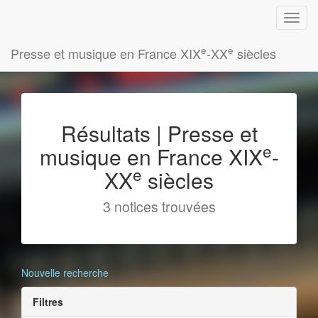
e
e
Presse et musique en France XIX
-XX
siècles
Résultats | Presse et
e
musique en France XIX
-
e
XX
siècles
3 notices trouvées
Nouvelle recherche
Filtres