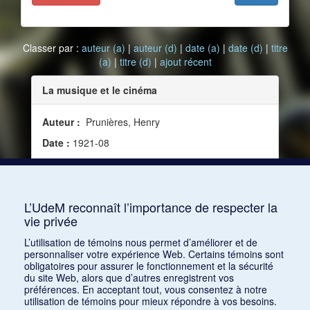
Classer par :
auteur (a)
|
auteur (d)
|
date (a)
|
date (d)
|
titre
(a)
|
titre (d)
|
ajout récent
La musique et le cinéma
Auteur :
Prunières, Henry
Date :
1921-08
Source :
La Revue musicale, vol. 2, no 10 [10]
(août 1921)
Mots clés :
Cinéma, Rip, Asmodée, Visiophone
L’UdeM reconnaît l’importance de respecter la
vie privée
Consulter
L’utilisation de témoins nous permet d’améliorer et de
personnaliser votre expérience Web. Certains témoins sont
obligatoires pour assurer le fonctionnement et la sécurité
du site Web, alors que d’autres enregistrent vos
préférences. En acceptant tout, vous consentez à notre
utilisation de témoins pour mieux répondre à vos besoins.