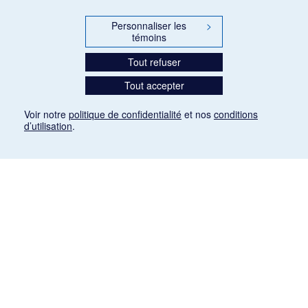
Personnaliser les
>
témoins
Tout refuser
Tout accepter
Voir notre
politique de confidentialité
et nos
conditions
d’utilisation
.
Mention légale
Les articles de presse reproduits dans la banque de données sont libres de droits. Leur
diffusion dans la banque de données est non commerciale et respecte les critères
d'utilisation équitable aux fins de recherche ainsi qu'établie par la Loi sur le droit d'auteur
du Canada (L.R.C. (1985), ch. C-42:
http://laws-lois.justice.gc.ca/fra/lois/C-42/page-
9.html#h-26
). Les PDF des articles des revues suivantes ont été téléchargés (sauf
quelques exceptions) de Gallica: Le Ménestrel, La Musique pendant la guerre, La Tribune
de Saint-Gervais, Le Mercure de France, La Revue politique et littéraire «Revue bleue».