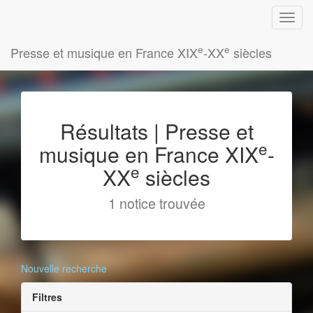
e
e
Presse et musique en France XIX
-XX
siècles
Résultats | Presse et
e
musique en France XIX
-
e
XX
siècles
1 notice trouvée
Nouvelle recherche
Filtres