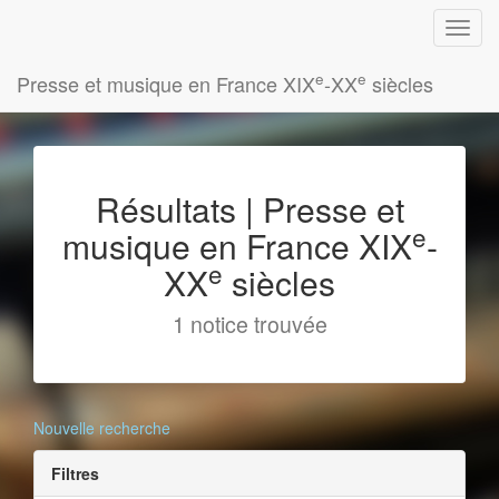
e
e
Presse et musique en France XIX
-XX
siècles
Résultats | Presse et
e
musique en France XIX
-
e
XX
siècles
1 notice trouvée
Nouvelle recherche
Filtres