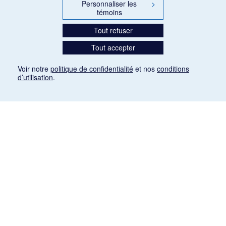
Personnaliser les
>
témoins
Tout refuser
Tout accepter
Voir notre
politique de confidentialité
et nos
conditions
d’utilisation
.
Mention légale
Les articles de presse reproduits dans la banque de données sont libres de droits. Leur
diffusion dans la banque de données est non commerciale et respecte les critères
d'utilisation équitable aux fins de recherche ainsi qu'établie par la Loi sur le droit d'auteur
du Canada (L.R.C. (1985), ch. C-42:
http://laws-lois.justice.gc.ca/fra/lois/C-42/page-
9.html#h-26
). Les PDF des articles des revues suivantes ont été téléchargés (sauf
quelques exceptions) de Gallica: Le Ménestrel, La Musique pendant la guerre, La Tribune
de Saint-Gervais, Le Mercure de France, La Revue politique et littéraire «Revue bleue».
Paramètres des témoins