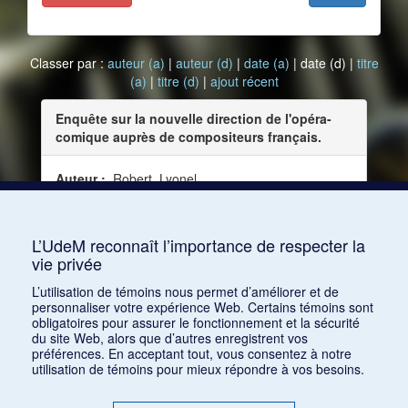
Classer par :
auteur (a)
|
auteur (d)
|
date (a)
| date (d) |
titre
(a)
|
titre (d)
|
ajout récent
Enquête sur la nouvelle direction de l'opéra-
comique auprès de compositeurs français.
Auteur :
Robert, Lyonel
Date :
1919-08-15
Source :
Le Film, vol. 6, no 162 (15 août 1919)
L’UdeM reconnaît l’importance de respecter la
vie privée
Consulter
L’utilisation de témoins nous permet d’améliorer et de
personnaliser votre expérience Web. Certains témoins sont
obligatoires pour assurer le fonctionnement et la sécurité
du site Web, alors que d’autres enregistrent vos
préférences. En acceptant tout, vous consentez à notre
utilisation de témoins pour mieux répondre à vos besoins.