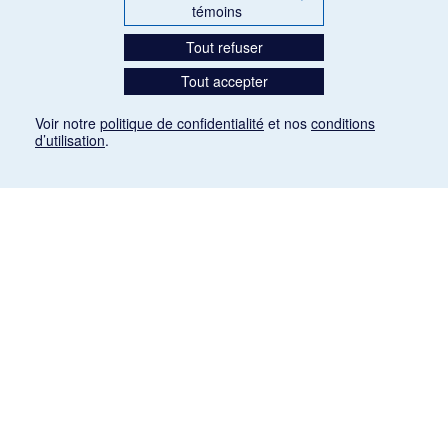
témoins
Tout refuser
Tout accepter
Voir notre
politique de confidentialité
et nos
conditions
d’utilisation
.
Mention légale
Les articles de presse reproduits dans la banque de données sont libres de droits. Leur
diffusion dans la banque de données est non commerciale et respecte les critères
d'utilisation équitable aux fins de recherche ainsi qu'établie par la Loi sur le droit d'auteur
du Canada (L.R.C. (1985), ch. C-42:
http://laws-lois.justice.gc.ca/fra/lois/C-42/page-
9.html#h-26
). Les PDF des articles des revues suivantes ont été téléchargés (sauf
quelques exceptions) de Gallica: Le Ménestrel, La Musique pendant la guerre, La Tribune
de Saint-Gervais, Le Mercure de France, La Revue politique et littéraire «Revue bleue».
Paramètres des témoins