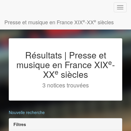
e
e
Presse et musique en France XIX
-XX
siècles
Résultats | Presse et
e
musique en France XIX
-
e
XX
siècles
3 notices trouvées
Nouvelle recherche
Filtres