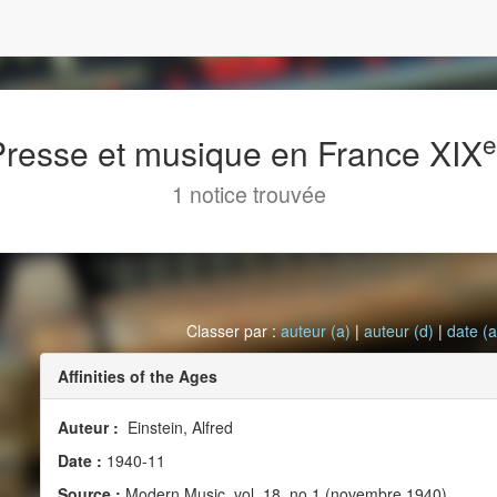
 Presse et musique en France XIX
1 notice trouvée
Classer par :
auteur (a)
|
auteur (d)
|
date (a
Affinities of the Ages
Auteur :
Einstein, Alfred
Date :
1940-11
Source :
Modern Music, vol. 18, no 1 (novembre 1940)