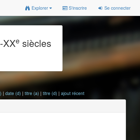
Explorer
S'inscrire
Se connecter
e
e
-XX
siècles
)
|
date (d)
|
titre (a)
|
titre (d)
|
ajout récent