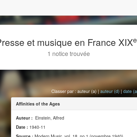
 Presse et musique en France XIX
1 notice trouvée
Classer par : auteur (a) |
auteur (d)
|
date (a
Affinities of the Ages
Auteur :
Einstein, Alfred
Date :
1940-11
Source :
Modern Music, vol. 18, no 1 (novembre 1940)