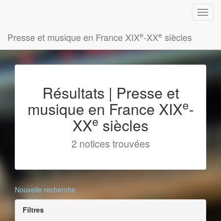
e
e
Presse et musique en France XIX
-XX
siècles
Résultats | Presse et
e
musique en France XIX
-
e
XX
siècles
2 notices trouvées
Nouvelle recherche
Filtres