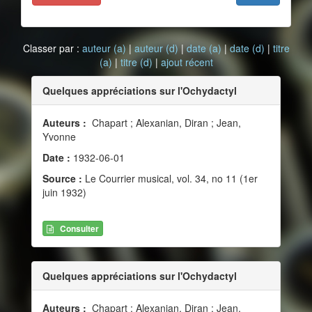
Classer par :
auteur (a)
|
auteur (d)
|
date (a)
|
date (d)
|
titre
(a)
|
titre (d)
|
ajout récent
Quelques appréciations sur l'Ochydactyl
Auteurs :
Chapart ; Alexanian, Diran ; Jean,
Yvonne
Date :
1932-06-01
Source :
Le Courrier musical, vol. 34, no 11 (1er
juin 1932)
Consulter
Quelques appréciations sur l'Ochydactyl
Auteurs :
Chapart ; Alexanian, Diran ; Jean,