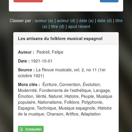
Classer par :
auteur (a)
|
auteur (d)
|
date (a)
|
date (d)
|
titre
(a)
|
titre (d)
|
ajout récent
Les artisans du folklore musical espagnol
Auteur :
Pedrell, Felipe
Date :
1921-10-01
Source :
La Revue musicale, vol. 2, no 11 (1er
octobre 1921)
Mots clés :
Écriture, Convention, Évolution,
Modernité, Fondements de l'esthétique, Langage,
Émotion, Vérité, Naturel, Histoire, Peuple, Musique
populaire, Nationalisme, Folklore, Polyphonie,
Espagne, Technique, Musique espagnole, Histoire
de la musique, Chanson, Artifice, Adaptation
Consulter