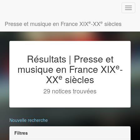
e
e
Presse et musique en France XIX
-XX
siècles
Résultats | Presse et
e
musique en France XIX
-
e
XX
siècles
29 notices trouvées
Nouvelle recherche
Filtres