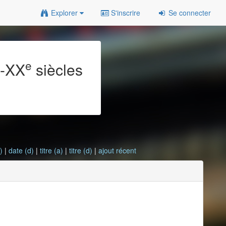
Explorer
S'inscrire
Se connecter
e
e
-XX
siècles
)
|
date (d)
|
titre (a)
|
titre (d)
|
ajout récent