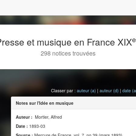
 Presse et musique en France XIX
298 notices trouvées
Classer par :
auteur (a)
|
auteur (d)
|
date (a
Notes sur l'Idée en musique
Auteur :
Mortier, Alfred
Date :
1893-03
Source :
Mercure de France, vol. 7, no 39 (mars 1893)