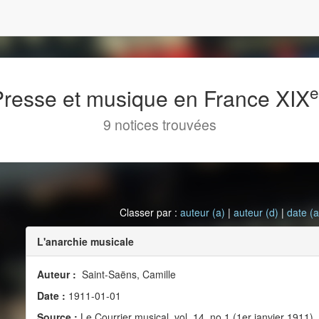
 Presse et musique en France XIX
9 notices trouvées
Classer par :
auteur (a)
|
auteur (d)
|
date (a
L'anarchie musicale
Auteur :
Saint-Saëns, Camille
Date :
1911-01-01
Source :
Le Courrier musical, vol. 14, no 1 (1er janvier 1911)