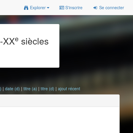
Explorer
S'inscrire
Se connecter
e
e
-XX
siècles
)
|
date (d)
|
titre (a)
|
titre (d)
|
ajout récent