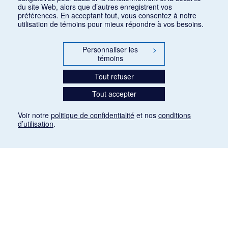
du site Web, alors que d’autres enregistrent vos
préférences. En acceptant tout, vous consentez à notre
utilisation de témoins pour mieux répondre à vos besoins.
Personnaliser les
>
témoins
Tout refuser
Tout accepter
Voir notre
politique de confidentialité
et nos
conditions
d’utilisation
.
Mention légale
Les articles de presse reproduits dans la banque de données sont libres de droits. Leur
diffusion dans la banque de données est non commerciale et respecte les critères
d'utilisation équitable aux fins de recherche ainsi qu'établie par la Loi sur le droit d'auteur