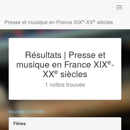
e
e
Presse et musique en France XIX
-XX
siècles
Résultats | Presse et
e
musique en France XIX
-
e
XX
siècles
1 notice trouvée
Nouvelle recherche
Filtres