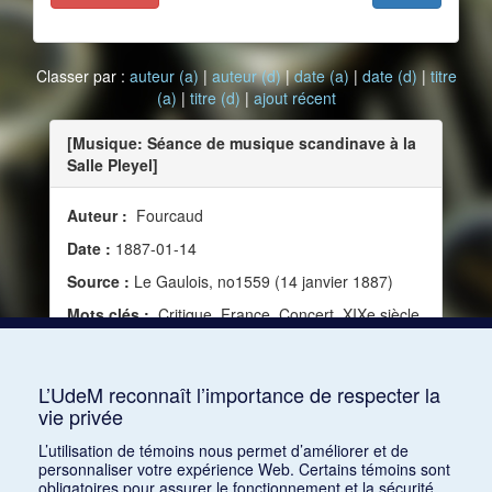
Classer par :
auteur (a)
|
auteur (d)
|
date (a)
|
date (d)
|
titre
(a)
|
titre (d)
|
ajout récent
[Musique: Séance de musique scandinave à la
Salle Pleyel]
Auteur :
Fourcaud
Date :
1887-01-14
Source :
Le Gaulois, no1559 (14 janvier 1887)
Mots clés :
Critique, France, Concert, XIXe siècle,
Bourgault-Ducoudray, Louis-Albert, Grieg, Edvard,
Schytté, Ludvig, Andersen, Mme Nilsson, Musique
instrumentale
L’UdeM reconnaît l’importance de respecter la
vie privée
Consulter
L’utilisation de témoins nous permet d’améliorer et de
personnaliser votre expérience Web. Certains témoins sont
obligatoires pour assurer le fonctionnement et la sécurité