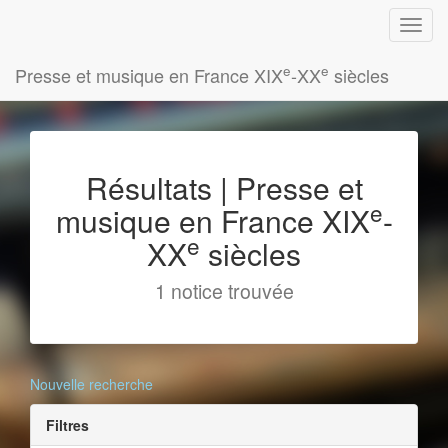
e
e
Presse et musique en France XIX
-XX
siècles
Résultats | Presse et
e
musique en France XIX
-
e
XX
siècles
1 notice trouvée
Nouvelle recherche
Filtres