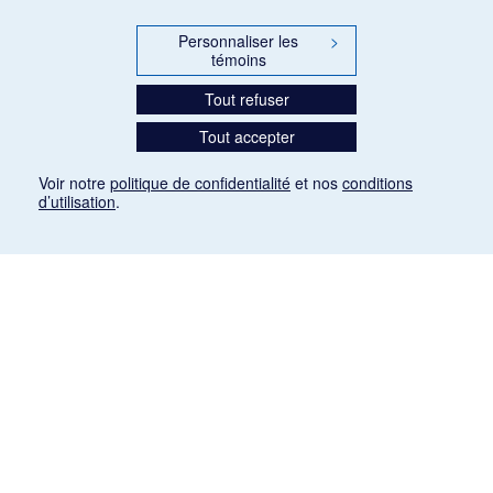
Personnaliser les
>
témoins
Tout refuser
Tout accepter
Voir notre
politique de confidentialité
et nos
conditions
d’utilisation
.
Mention légale
Les articles de presse reproduits dans la banque de données sont libres de droits. Leur
diffusion dans la banque de données est non commerciale et respecte les critères
d'utilisation équitable aux fins de recherche ainsi qu'établie par la Loi sur le droit d'auteur
du Canada (L.R.C. (1985), ch. C-42:
http://laws-lois.justice.gc.ca/fra/lois/C-42/page-
9.html#h-26
). Les PDF des articles des revues suivantes ont été téléchargés (sauf
quelques exceptions) de Gallica: Le Ménestrel, La Musique pendant la guerre, La Tribune
de Saint-Gervais, Le Mercure de France, La Revue politique et littéraire «Revue bleue».