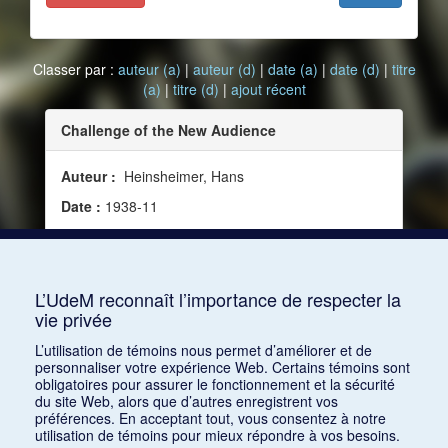
Classer par :
auteur (a)
|
auteur (d)
|
date (a)
|
date (d)
|
titre
(a)
|
titre (d)
|
ajout récent
Challenge of the New Audience
Auteur :
Heinsheimer, Hans
Date :
1938-11
Source :
Modern Music, vol. 16, no 1 (novembre
1938)
Mots clés :
XXe siècle, Amérique, Auditoire
L’UdeM reconnaît l’importance de respecter la
vie privée
Consulter
L’utilisation de témoins nous permet d’améliorer et de
personnaliser votre expérience Web. Certains témoins sont
obligatoires pour assurer le fonctionnement et la sécurité
du site Web, alors que d’autres enregistrent vos
préférences. En acceptant tout, vous consentez à notre
utilisation de témoins pour mieux répondre à vos besoins.