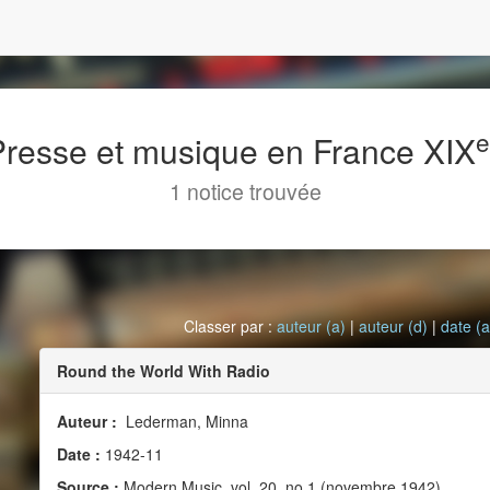
 Presse et musique en France XIX
1 notice trouvée
Classer par :
auteur (a)
|
auteur (d)
|
date (a
Round the World With Radio
Auteur :
Lederman, Minna
Date :
1942-11
Source :
Modern Music, vol. 20, no 1 (novembre 1942)