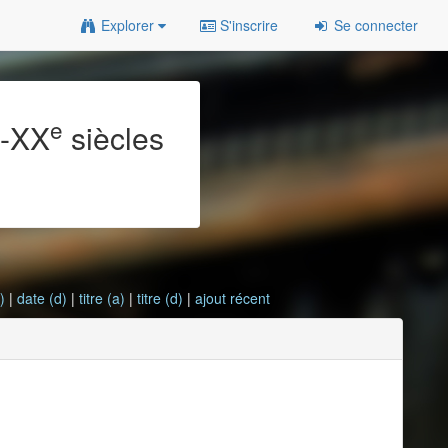
Explorer
S'inscrire
Se connecter
e
e
-XX
siècles
)
|
date (d)
|
titre (a)
|
titre (d)
|
ajout récent