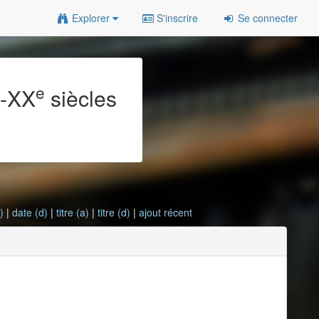
Explorer
S'inscrire
Se connecter
e
e
-XX
siècles
)
|
date (d)
|
titre (a)
|
titre (d)
|
ajout récent