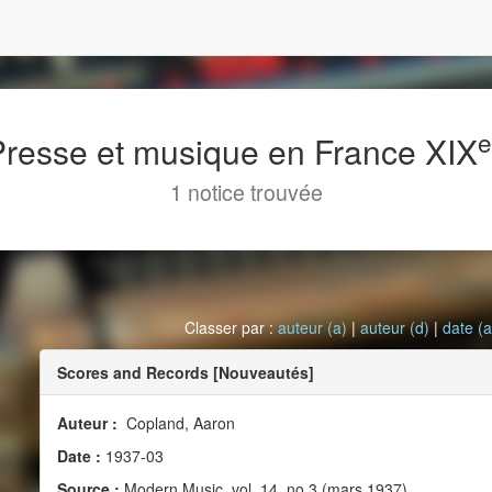
 Presse et musique en France XIX
1 notice trouvée
Classer par :
auteur (a)
|
auteur (d)
|
date (a
Scores and Records [Nouveautés]
Auteur :
Copland, Aaron
Date :
1937-03
Source :
Modern Music, vol. 14, no 3 (mars 1937)