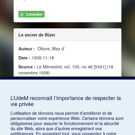
Consulter
Le secret de Bizet
Auteur :
Ollone, Max d'
Date :
1938-11-18
Source :
Le Ménestrel, vol. 100, no 46 [5341] (18
novembre 1938)
Mots clés :
Instinct, Sensibilité, Émotion,
Exotisme, Psychologie, Nationalisme, Musique
française, Primitivisme, Œuvre, Inquiétude, Afrique
L’UdeM reconnaît l’importance de respecter la
vie privée
Consulter
L’utilisation de témoins nous permet d’améliorer et de
personnaliser votre expérience Web. Certains témoins sont
obligatoires pour assurer le fonctionnement et la sécurité
du site Web, alors que d’autres enregistrent vos
préférences. En acceptant tout, vous consentez à notre