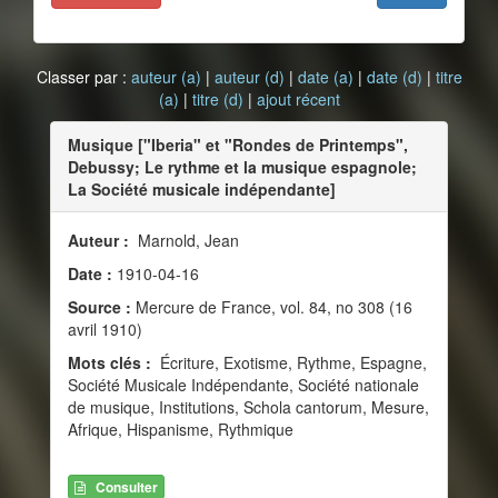
Classer par :
auteur (a)
|
auteur (d)
|
date (a)
|
date (d)
|
titre
(a)
|
titre (d)
|
ajout récent
Musique ["Iberia" et "Rondes de Printemps",
Debussy; Le rythme et la musique espagnole;
La Société musicale indépendante]
Auteur :
Marnold, Jean
Date :
1910-04-16
Source :
Mercure de France, vol. 84, no 308 (16
avril 1910)
Mots clés :
Écriture, Exotisme, Rythme, Espagne,
Société Musicale Indépendante, Société nationale
de musique, Institutions, Schola cantorum, Mesure,
Afrique, Hispanisme, Rythmique
Consulter