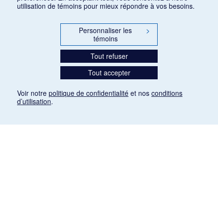
utilisation de témoins pour mieux répondre à vos besoins.
Personnaliser les
>
témoins
Tout refuser
Tout accepter
Voir notre
politique de confidentialité
et nos
conditions
d’utilisation
.
Mention légale
Les articles de presse reproduits dans la banque de données sont libres de droits. Leur
diffusion dans la banque de données est non commerciale et respecte les critères
d'utilisation équitable aux fins de recherche ainsi qu'établie par la Loi sur le droit d'auteur
du Canada (L.R.C. (1985), ch. C-42:
http://laws-lois.justice.gc.ca/fra/lois/C-42/page-
9.html#h-26
). Les PDF des articles des revues suivantes ont été téléchargés (sauf