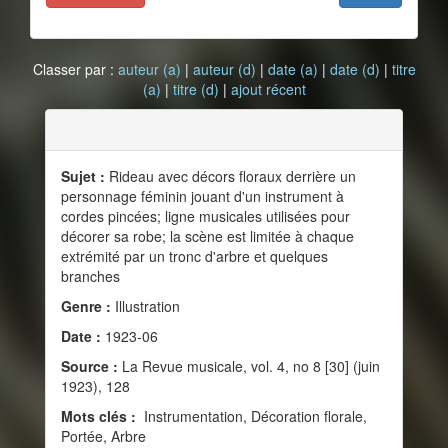
Classer par :
auteur (a)
|
auteur (d)
|
date (a)
|
date (d)
|
titre
(a)
|
titre (d)
|
ajout récent
Sujet :
Rideau avec décors floraux derrière un
personnage féminin jouant d'un instrument à
cordes pincées; ligne musicales utilisées pour
décorer sa robe; la scène est limitée à chaque
extrémité par un tronc d'arbre et quelques
branches
Genre :
Illustration
Date :
1923-06
Source :
La Revue musicale, vol. 4, no 8 [30] (juin
1923), 128
Mots clés :
Instrumentation, Décoration florale,
Portée, Arbre