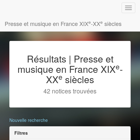
e
e
Presse et musique en France XIX
-XX
siècles
Résultats | Presse et
e
musique en France XIX
-
e
XX
siècles
42 notices trouvées
Nouvelle recherche
Filtres