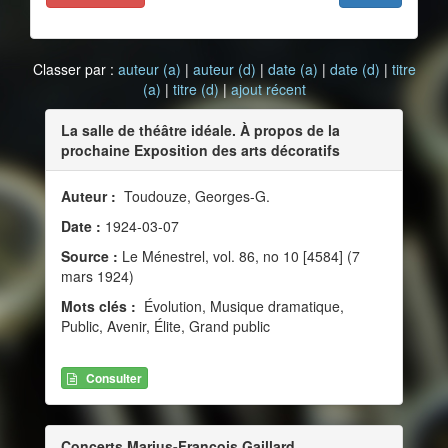
Classer par :
auteur (a)
|
auteur (d)
|
date (a)
|
date (d)
|
titre
(a)
|
titre (d)
|
ajout récent
La salle de théâtre idéale. À propos de la
prochaine Exposition des arts décoratifs
Auteur :
Toudouze, Georges-G.
Date :
1924-03-07
Source :
Le Ménestrel, vol. 86, no 10 [4584] (7
mars 1924)
Mots clés :
Évolution, Musique dramatique,
Public, Avenir, Élite, Grand public
Consulter
Concerts Marius-François Gaillard