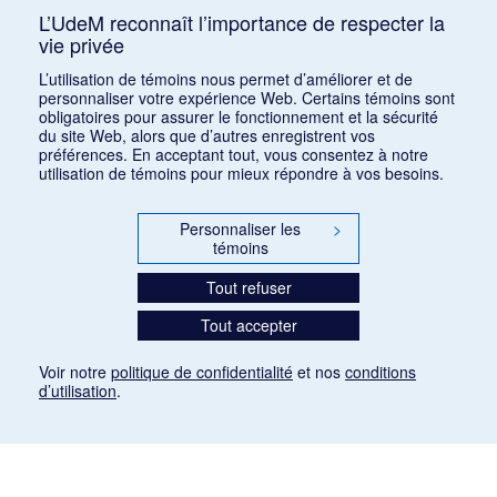
L’UdeM reconnaît l’importance de respecter la
vie privée
1
2
3
4
5
6
7
L’utilisation de témoins nous permet d’améliorer et de
personnaliser votre expérience Web. Certains témoins sont
obligatoires pour assurer le fonctionnement et la sécurité
du site Web, alors que d’autres enregistrent vos
préférences. En acceptant tout, vous consentez à notre
utilisation de témoins pour mieux répondre à vos besoins.
Personnaliser les
>
témoins
Tout refuser
Tout accepter
Voir notre
politique de confidentialité
et nos
conditions
d’utilisation
.