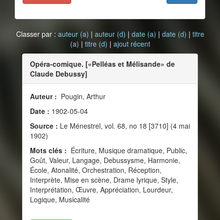
Classer par :
auteur (a)
|
auteur (d)
|
date (a)
|
date (d)
|
titre
(a)
|
titre (d)
|
ajout récent
Opéra-comique. [«Pelléas et Mélisande» de
Claude Debussy]
Auteur :
Pougin, Arthur
Date :
1902-05-04
Source :
Le Ménestrel, vol. 68, no 18 [3710] (4 mai
1902)
Mots clés :
Écriture, Musique dramatique, Public,
Goût, Valeur, Langage, Debussysme, Harmonie,
École, Atonalité, Orchestration, Réception,
Interprète, Mise en scène, Drame lyrique, Style,
Interprétation, Œuvre, Appréciation, Lourdeur,
Logique, Musicalité