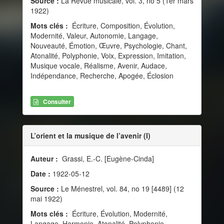
Source :
La Revue musicale, vol. 3, no 5 (1er mars
1922)
Mots clés :
Écriture, Composition, Évolution,
Modernité, Valeur, Autonomie, Langage,
Nouveauté, Émotion, Œuvre, Psychologie, Chant,
Atonalité, Polyphonie, Voix, Expression, Imitation,
Musique vocale, Réalisme, Avenir, Audace,
Indépendance, Recherche, Apogée, Éclosion
Consulter
L’orient et la musique de l’avenir (I)
Auteur :
Grassi, E.-C. [Eugène-Cinda]
Date :
1922-05-12
Source :
Le Ménestrel, vol. 84, no 19 [4489] (12
mai 1922)
Mots clés :
Écriture, Évolution, Modernité,
Langage, Harmonie, Atonalité, Polyphonie,