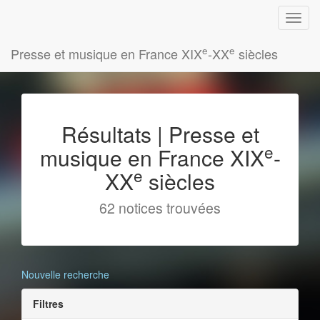
e
e
Presse et musique en France XIX
-XX
siècles
Résultats | Presse et
e
musique en France XIX
-
e
XX
siècles
62 notices trouvées
Nouvelle recherche
Filtres