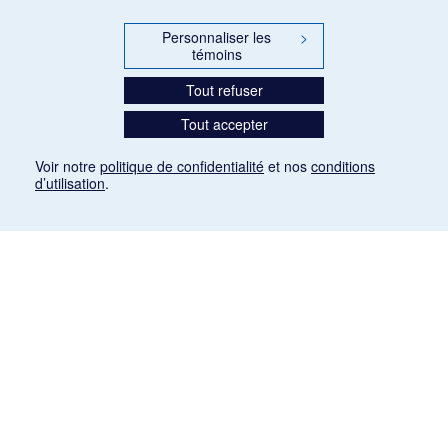
Personnaliser les
>
témoins
Tout refuser
Tout accepter
Voir notre
politique de confidentialité
et nos
conditions
d’utilisation
.
Mention légale
Les articles de presse reproduits dans la banque de données sont libres de droits. Leur
diffusion dans la banque de données est non commerciale et respecte les critères
d'utilisation équitable aux fins de recherche ainsi qu'établie par la Loi sur le droit d'auteur
du Canada (L.R.C. (1985), ch. C-42:
http://laws-lois.justice.gc.ca/fra/lois/C-42/page-
9.html#h-26
). Les PDF des articles des revues suivantes ont été téléchargés (sauf
quelques exceptions) de Gallica: Le Ménestrel, La Musique pendant la guerre, La Tribune
de Saint-Gervais, Le Mercure de France, La Revue politique et littéraire «Revue bleue».