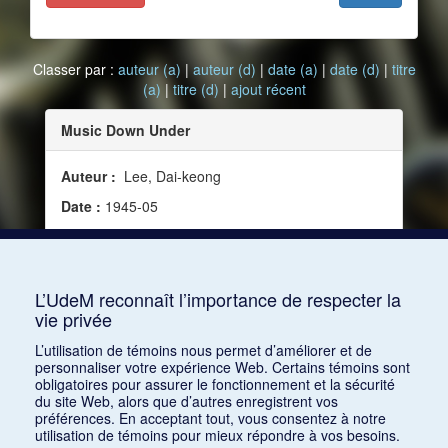
Classer par :
auteur (a)
|
auteur (d)
|
date (a)
|
date (d)
|
titre
(a)
|
titre (d)
|
ajout récent
Music Down Under
Auteur :
Lee, Dai-keong
Date :
1945-05
Source :
Modern Music, vol. 22, no 4 (mai 1945)
Mots clés :
Australie, Hill, Alfred, Agnew, Roy,
Hutchins, Frank
L’UdeM reconnaît l’importance de respecter la
vie privée
Consulter
L’utilisation de témoins nous permet d’améliorer et de
personnaliser votre expérience Web. Certains témoins sont
obligatoires pour assurer le fonctionnement et la sécurité
du site Web, alors que d’autres enregistrent vos
préférences. En acceptant tout, vous consentez à notre
utilisation de témoins pour mieux répondre à vos besoins.