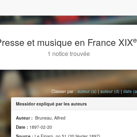
 Presse et musique en France XIX
1 notice trouvée
Classer par :
auteur (a)
|
auteur (d)
|
date (a
Messidor expliqué par les auteurs
Auteur :
Bruneau, Alfred
Date :
1897-02-20
Source :
Le Figaro, no 51 (20 février 1897)