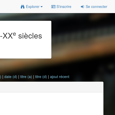
Explorer
S'inscrire
Se connecter
e
e
-XX
siècles
)
|
date (d)
|
titre (a)
|
titre (d)
|
ajout récent