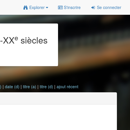
Explorer
S'inscrire
Se connecter
e
e
-XX
siècles
)
|
date (d)
|
titre (a)
|
titre (d)
|
ajout récent