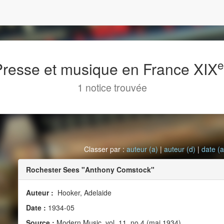
 Presse et musique en France XIX
1 notice trouvée
Classer par :
auteur (a)
|
auteur (d)
|
date (a
Rochester Sees "Anthony Comstock"
Auteur :
Hooker, Adelaide
Date :
1934-05
Source :
Modern Music, vol. 11, no 4 (mai 1934)