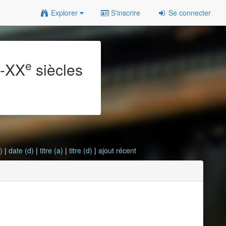
Explorer
S'inscrire
Se connecter
e
e
-XX
siècles
)
|
date (d)
|
titre (a)
|
titre (d)
|
ajout récent