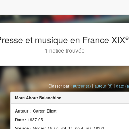
 Presse et musique en France XIX
1 notice trouvée
Classer par :
auteur (a)
|
auteur (d)
|
date (a
More About Balanchine
Auteur :
Carter, Elliott
Date :
1937-05
Source :
Modern Music, vol. 14, no 4 (mai 1937)