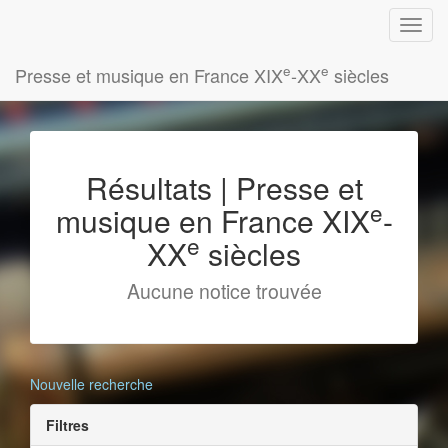
e
e
Presse et musique en France XIX
-XX
siècles
Résultats | Presse et
e
musique en France XIX
-
e
XX
siècles
Aucune notice trouvée
Nouvelle recherche
Filtres