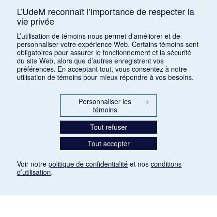
L’UdeM reconnaît l’importance de respecter la
vie privée
Classer par :
auteur (a)
|
auteur (d)
|
date (a)
|
date (d)
|
titre
L’utilisation de témoins nous permet d’améliorer et de
(a)
|
titre (d)
|
ajout récent
personnaliser votre expérience Web. Certains témoins sont
obligatoires pour assurer le fonctionnement et la sécurité
du site Web, alors que d’autres enregistrent vos
préférences. En acceptant tout, vous consentez à notre
utilisation de témoins pour mieux répondre à vos besoins.
Personnaliser les
>
témoins
Tout refuser
Tout accepter
Voir notre
politique de confidentialité
et nos
conditions
d’utilisation
.