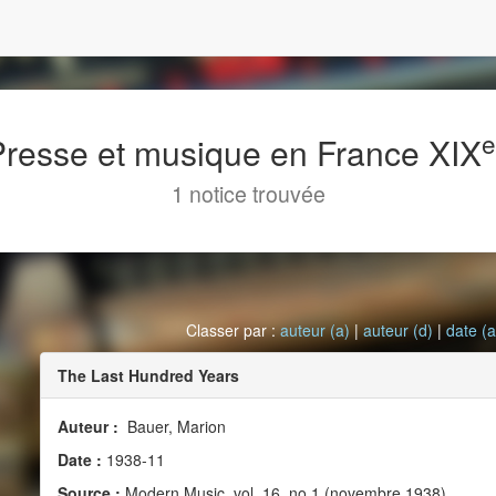
 Presse et musique en France XIX
1 notice trouvée
Classer par :
auteur (a)
|
auteur (d)
|
date (a
The Last Hundred Years
Auteur :
Bauer, Marion
Date :
1938-11
Source :
Modern Music, vol. 16, no 1 (novembre 1938)