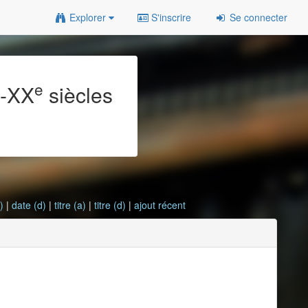
Explorer
S'inscrire
Se connecter
e
e
-XX
siècles
)
|
date (d)
|
titre (a)
|
titre (d)
|
ajout récent