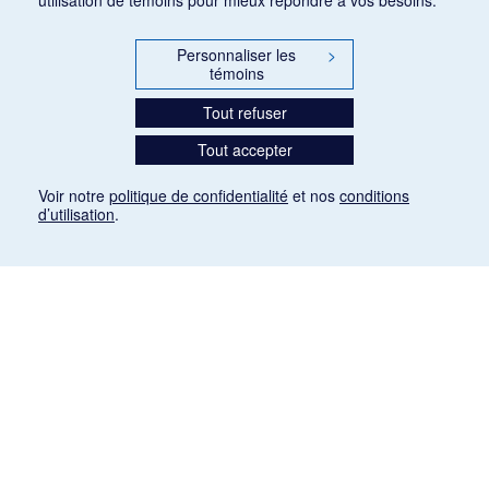
Personnaliser les
>
témoins
Tout refuser
Tout accepter
Voir notre
politique de confidentialité
et nos
conditions
d’utilisation
.
Mention légale
Les articles de presse reproduits dans la banque de données sont libres de droits. Leur
diffusion dans la banque de données est non commerciale et respecte les critères
d'utilisation équitable aux fins de recherche ainsi qu'établie par la Loi sur le droit d'auteur
du Canada (L.R.C. (1985), ch. C-42:
http://laws-lois.justice.gc.ca/fra/lois/C-42/page-
9.html#h-26
). Les PDF des articles des revues suivantes ont été téléchargés (sauf
quelques exceptions) de Gallica: Le Ménestrel, La Musique pendant la guerre, La Tribune