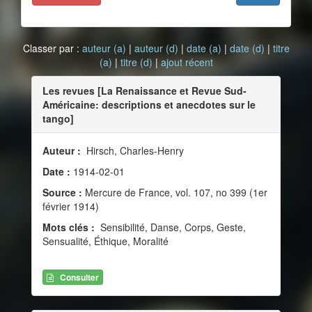
Classer par :
auteur (a)
|
auteur (d)
|
date (a)
|
date (d)
|
titre
(a)
|
titre (d)
|
ajout récent
Les revues [La Renaissance et Revue Sud-
Américaine: descriptions et anecdotes sur le
tango]
Auteur :
Hirsch, Charles-Henry
Date :
1914-02-01
Source :
Mercure de France, vol. 107, no 399 (1er
février 1914)
Mots clés :
Sensibilité, Danse, Corps, Geste,
Sensualité, Éthique, Moralité
Consulter