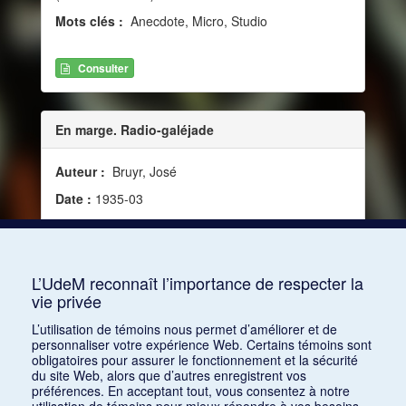
Mots clés :
Anecdote, Micro, Studio
Consulter
En marge. Radio-galéjade
Auteur :
Bruyr, José
Date :
1935-03
Source :
La Revue musicale, vol. 16, no 154 [154]
(mars 1935)
Mots clés :
Commentateur, Anecdote
L’UdeM reconnaît l’importance de respecter la
vie privée
Consulter
L’utilisation de témoins nous permet d’améliorer et de
personnaliser votre expérience Web. Certains témoins sont
obligatoires pour assurer le fonctionnement et la sécurité
du site Web, alors que d’autres enregistrent vos
préférences. En acceptant tout, vous consentez à notre
utilisation de témoins pour mieux répondre à vos besoins.