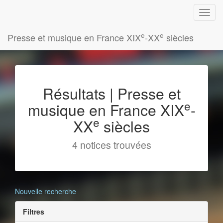
e
e
Presse et musique en France XIX
-XX
siècles
Résultats | Presse et
e
musique en France XIX
-
e
XX
siècles
4 notices trouvées
Nouvelle recherche
Filtres