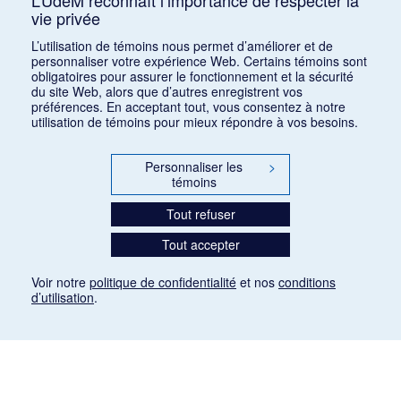
L’UdeM reconnaît l’importance de respecter la
vie privée
1
2
3
4
5
6
L’utilisation de témoins nous permet d’améliorer et de
personnaliser votre expérience Web. Certains témoins sont
obligatoires pour assurer le fonctionnement et la sécurité
du site Web, alors que d’autres enregistrent vos
préférences. En acceptant tout, vous consentez à notre
utilisation de témoins pour mieux répondre à vos besoins.
Personnaliser les
>
témoins
Tout refuser
Tout accepter
Voir notre
politique de confidentialité
et nos
conditions
d’utilisation
.