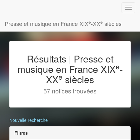
e
e
Presse et musique en France XIX
-XX
siècles
Résultats | Presse et
e
musique en France XIX
-
e
XX
siècles
57 notices trouvées
Nouvelle recherche
Filtres