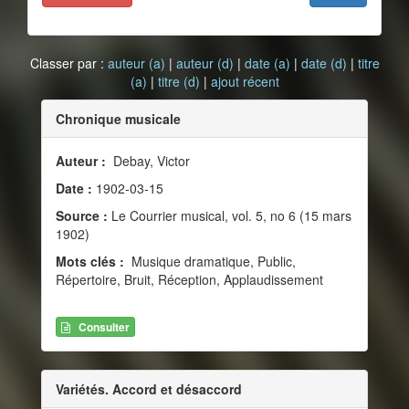
Classer par :
auteur (a)
|
auteur (d)
|
date (a)
|
date (d)
|
titre
(a)
|
titre (d)
|
ajout récent
Chronique musicale
Auteur :
Debay, Victor
Date :
1902-03-15
Source :
Le Courrier musical, vol. 5, no 6 (15 mars
1902)
Mots clés :
Musique dramatique, Public,
Répertoire, Bruit, Réception, Applaudissement
Consulter
Variétés. Accord et désaccord