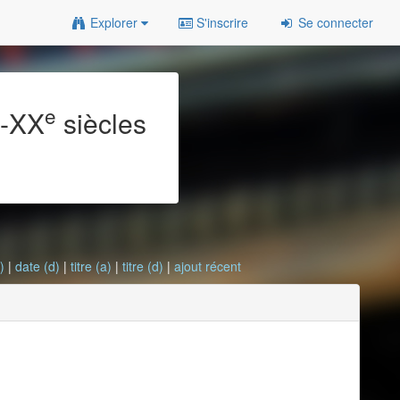
Explorer
S'inscrire
Se connecter
e
e
-XX
siècles
)
|
date (d)
|
titre (a)
|
titre (d)
|
ajout récent