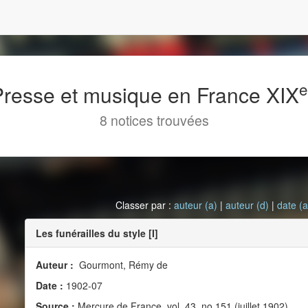
 Presse et musique en France XIX
8 notices trouvées
Classer par :
auteur (a)
|
auteur (d)
|
date (a
Les funérailles du style [I]
Auteur :
Gourmont, Rémy de
Date :
1902-07
Source :
Mercure de France, vol. 43, no 151 (juillet 1902)