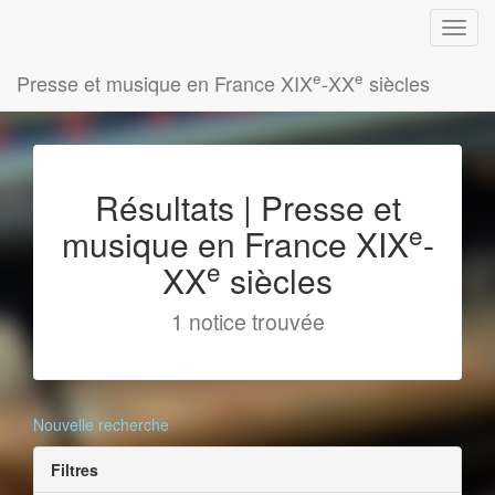
e
e
Presse et musique en France XIX
-XX
siècles
Résultats | Presse et
e
musique en France XIX
-
e
XX
siècles
1 notice trouvée
Nouvelle recherche
Filtres