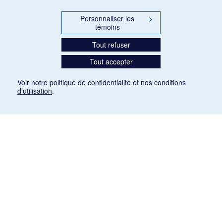
Personnaliser les
>
témoins
Tout refuser
Tout accepter
Voir notre
politique de confidentialité
et nos
conditions
d’utilisation
.
Mention légale
Les articles de presse reproduits dans la banque de données sont libres de droits. Leur
diffusion dans la banque de données est non commerciale et respecte les critères
d'utilisation équitable aux fins de recherche ainsi qu'établie par la Loi sur le droit d'auteur
du Canada (L.R.C. (1985), ch. C-42:
http://laws-lois.justice.gc.ca/fra/lois/C-42/page-
9.html#h-26
). Les PDF des articles des revues suivantes ont été téléchargés (sauf
quelques exceptions) de Gallica: Le Ménestrel, La Musique pendant la guerre, La Tribune
de Saint-Gervais, Le Mercure de France, La Revue politique et littéraire «Revue bleue».