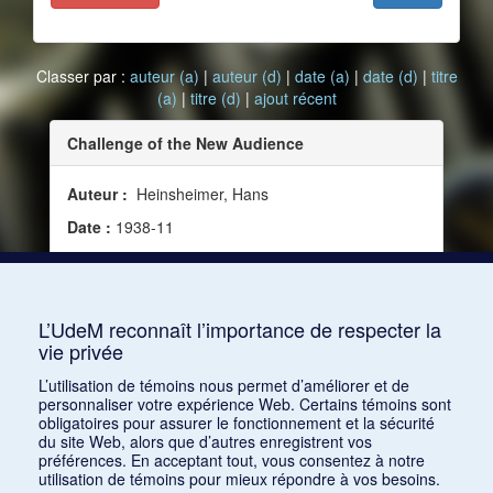
Classer par :
auteur (a)
|
auteur (d)
|
date (a)
|
date (d)
|
titre
(a)
|
titre (d)
|
ajout récent
Challenge of the New Audience
Auteur :
Heinsheimer, Hans
Date :
1938-11
Source :
Modern Music, vol. 16, no 1 (novembre
1938)
Mots clés :
XXe siècle, Amérique, Auditoire
L’UdeM reconnaît l’importance de respecter la
vie privée
Consulter
L’utilisation de témoins nous permet d’améliorer et de
personnaliser votre expérience Web. Certains témoins sont
obligatoires pour assurer le fonctionnement et la sécurité
du site Web, alors que d’autres enregistrent vos
préférences. En acceptant tout, vous consentez à notre
utilisation de témoins pour mieux répondre à vos besoins.