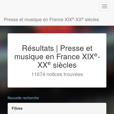
e
e
Presse et musique en France XIX
-XX
siècles
Résultats | Presse et
e
musique en France XIX
-
e
XX
siècles
11674 notices trouvées
Nouvelle recherche
Filtres