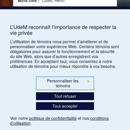
Mots clés :
Collet, Henri
Consulter
L’UdeM reconnaît l’importance de respecter la
vie privée
1
2
3
4
5
…
1168
L’utilisation de témoins nous permet d’améliorer et de
personnaliser votre expérience Web. Certains témoins sont
obligatoires pour assurer le fonctionnement et la sécurité
du site Web, alors que d’autres enregistrent vos
préférences. En acceptant tout, vous consentez à notre
utilisation de témoins pour mieux répondre à vos besoins.
Personnaliser les
>
témoins
Tout refuser
Tout accepter
Voir notre
politique de confidentialité
et nos
conditions
d’utilisation
.